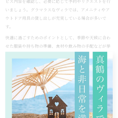
ビス内容を確認し、必要に応じて予約やリクエストを行
いましょう。グラマラスなヴィラでは、アメニティやア
ウトドア用具の貸し出しが充実している場合が多いで
す。
快適に過ごすためのポイントとして、季節や天候に合わ
せた服装や持ち物の準備、食材や飲み物の手配などが挙
げられます。特に、BBQや焚き火を楽しむ際は、火の管
理や後片付けのルールを守ることが大切です。利用者の
声からは「事前準備で安心して楽しめた」「スタッフが
丁寧にサポートしてくれた」といった評価が寄せられて
います。
アウトドア初心者は、スタッフやガイドに相談しながら
無理なく楽しむのがおすすめです。経験者は、自分流の
アレンジで滞在をより充実させることができます。安全