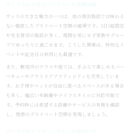
ヴィラ発アウトドアアクティビティ完全攻
ヴィラならではのプライベート空間体験
略
ヴィラの大きな魅力の一つは、他の宿泊施設では味わえ
ヴィラで楽しむグラマラスなバーベキュー
ない徹底したプライベート空間の確保です。1日1組限定
術
や完全貸切の施設が多く、周囲を気にせず家族やグルー
ヴィラ滞在で体験できるアクティビティ紹
プでゆったりと過ごせます。こうした環境は、特別なイ
介
ベントや記念日の利用にも最適です。
自然と一体化できるヴィラアウトドア体験
また、敷地内のテラスや庭では、手ぶらで楽しめるバー
ヴィラで人気のアウトドアレジャー特集
ベキューやアウトドアアクティビティも充実していま
す。お子様やペットが自由に遊べるスペースがある場合
も多く、幅広い年齢層やライフスタイルに対応可能で
す。予約時には希望する設備やサービスの有無を確認
し、理想のプライベート空間を実現しましょう。
ヴィラで叶うラグジュアリーな宿泊とは