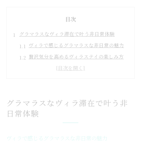
目次
グラマラスなヴィラ滞在で叶う非日常体験
ヴィラで感じるグラマラスな非日常の魅力
贅沢気分を高めるヴィラステイの楽しみ方
ヴィラならではのプライベート空間体験
ヴィラで叶うラグジュアリーな宿泊とは
ヴィラ滞在が人気の理由を徹底解説
グラマラスなヴィラ滞在で叶う非
アウトドア派に人気のヴィラの楽しみ方
日常体験
アウトドア派必見ヴィラの楽しみ方ガイド
ヴィラで体験する自然派アウトドアの魅力
グラマラスなヴィラでBBQを満喫する方法
ヴィラで感じるグラマラスな非日常の魅力