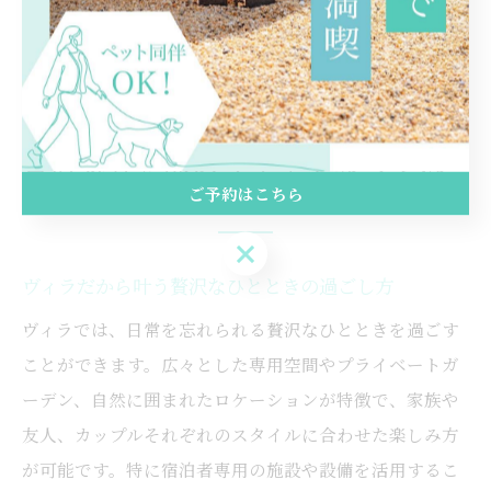
面やマナーを守りつつ、ヴィラならではのグラマラスな
アウトドア体験を満喫しましょう。
贅沢気分を味わうヴィラならでは
の魅力
ご予約はこちら
ご予約はこちら
ヴィラだから叶う贅沢なひとときの過ごし方
ヴィラでは、日常を忘れられる贅沢なひとときを過ごす
ことができます。広々とした専用空間やプライベートガ
ーデン、自然に囲まれたロケーションが特徴で、家族や
友人、カップルそれぞれのスタイルに合わせた楽しみ方
が可能です。特に宿泊者専用の施設や設備を活用するこ