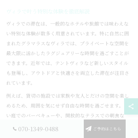
ヴィラで叶う特別な体験を徹底解説
ヴィラでの滞在は、一般的なホテルや旅館では味わえな
い特別な体験が数多く用意されています。特に自然に囲
まれたグラマラスなヴィラでは、プライベートな空間を
最大限に活かしたラグジュアリーな時間を過ごすことが
できます。近年では、テントヴィラなど新しいスタイル
も登場し、アウトドアと快適さを両立した滞在が注目さ
れています。
例えば、貸切の施設では家族や友人とだけの空間を楽し
めるため、周囲を気にせず自由な時間を過ごせます。広
い庭でのバーベキューや、開放的なテラスでの朝食な
ど、日常を離れた非日常感が魅力です。また、グラマラ
070-1349-0488
ご予約はこちら
スダイニングや専用の温泉、サウナ付きの施設も増えて