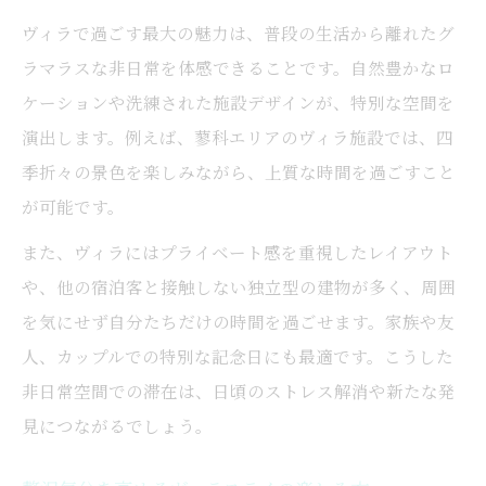
ヴィラ利用で広がるアウトドアレジャー提
ヴィラで過ごす最大の魅力は、普段の生活から離れたグ
案
ラマラスな非日常を体感できることです。自然豊かなロ
ヴィラでアウトドアを満喫するコツを解説
ケーションや洗練された施設デザインが、特別な空間を
贅沢気分を味わうヴィラならではの魅力
演出します。例えば、蓼科エリアのヴィラ施設では、四
季折々の景色を楽しみながら、上質な時間を過ごすこと
ヴィラだから叶う贅沢なひとときの過ごし
が可能です。
方
ラグジュアリーなヴィラ設備の特徴を紹介
また、ヴィラにはプライベート感を重視したレイアウト
ヴィラ宿泊で味わう贅沢体験のポイント
や、他の宿泊客と接触しない独立型の建物が多く、周囲
を気にせず自分たちだけの時間を過ごせます。家族や友
非日常を感じるヴィラの特別サービスとは
人、カップルでの特別な記念日にも最適です。こうした
ヴィラ滞在で感じる贅沢気分の秘密
非日常空間での滞在は、日頃のストレス解消や新たな発
自然満喫のヴィラが提案する新しい宿泊
見につながるでしょう。
自然と調和するヴィラで新しい宿泊体験
ヴィラで楽しむグラマラスな自然との共存