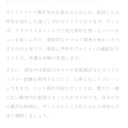
贅沢気分を高めるヴィラステイの楽しみ方
自然派に人気のヴィラ滞在ポイントを解説
ヴィラステイで贅沢気分を高めるためには、施設ごとの
グラマラスなヴィラで四季を満喫する方法
特色を活かした過ごし方がポイントとなります。たとえ
自然満喫ヴィラのおすすめアクティビティ
ば、グラマラスダイニングで地元食材を使ったバーベキ
ューを楽しんだり、開放的なテラスで朝食を味わったり
特別な体験をヴィラで求めるなら必見
するのが人気です。事前に予約やアメニティの確認を行
ヴィラで叶う特別な体験を徹底解説
うことで、快適な体験が実現します。
グラマラスヴィラで思い出を作る方法
さらに、滞在中は施設のサウナや家族風呂などのラグジ
ヴィラで過ごす特別な一日の演出アイデア
ュアリー設備を利用することで、心身ともにリフレッシ
記念日や特別な日におすすめのヴィラ利用
ュできます。ペット同伴可能なヴィラでは、愛犬と一緒
法
に広い敷地内を散策することもおすすめです。自分だけ
ヴィラならではの特別サービスを活用しよ
の贅沢な時間を、ヴィラだからこそ叶えられる特別な方
う
法で満喫しましょう。
ヴィラを活用したアウトドアアクティビティ