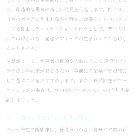
ヴィラ滞在を充実させる実践ポイント
く、創造的な思考や新しい発見を促進します。例えば、
創発的な休日を楽しむヴィラ利用術
自然の音や光に包まれながら静かに読書をしたり、グル
ヴィラでの滞在をより特別にする工夫
ープで自由にディスカッションを行うことで、普段の生
家族やグループで満喫するヴィラ活用法
活では得られない発想やアイデアが生まれることも珍し
くありません。
注意点として、利用者の目的や人数によって適切なヴィ
ラの広さや設備が異なるため、事前に希望条件を明確に
して選ぶことをおすすめします。また、長期滞在やワー
ケーションの場合は、Wi-Fiやワークスペースの有無も確
認しましょう。
ヴィラ滞在が生む新しい発見と閃き
ヴィラ滞在の醍醐味は、普段気づかない自分や仲間の新