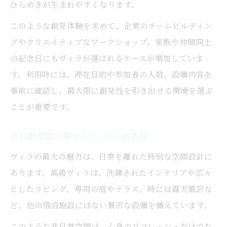
ひらめきが生まれやすくなります。
古代から続くヴィラの贅沢な背景とは
このような創発体験を求めて、企業のチームビルディン
ヴィラ発祥の歴史と現代の価値観
グやクリエイティブなワークショップ、家族や仲間同士
歴史が育んだヴィラの高級感を解説
の記念日にもヴィラが選ばれるケースが増加していま
高級ヴィラの歴史と進化をたどる旅
す。利用時には、滞在目的や参加者の人数、設備内容を
コテージと比較するヴィラの本質的な違い
事前に確認し、最大限に創発性を引き出せる環境を選ぶ
ヴィラとコテージの定義と特徴を比較
ことが重要です。
ヴィラの本質とコテージとの違いを解説
非日常空間で高まるヴィラの創造性
非日常感あふれるヴィラの魅力とは何か
ヴィラの最大の魅力は、日常を離れた特別な空間設計に
コテージとヴィラの役割と価値を見極める
あります。高級ヴィラは、洗練されたインテリアや広々
ヴィラの上質さが際立つ理由を探る
としたリビング、専用の庭やテラス、時には露天風呂な
理想のヴィラ体験を叶えるための実践ヒント
ど、他の宿泊施設にはない贅沢な設備を備えています。
理想のヴィラ体験を実現する選び方の秘訣
このような非日常空間は、心身のリフレッシュだけでな