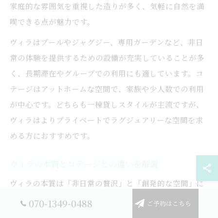
家庭的な雰囲気を重視した造りが多く、気軽に自然を満
喫できる点が魅力です。
ヴィラはプールやジャグジー、専用ガーデンなど、非日
常の体験を提供するための設備が充実していることが多
く、長期滞在やグループでの利用にも適しています。コ
テージはアットホームな空間で、家族や少人数での利用
が中心です。どちらも一棟貸しスタイルが主流ですが、
ヴィラはよりプライベートでラグジュアリーな空間を求
める方におすすめです。
ヴィラの本質とコテージとの違いを解説
ヴィラの本質は「非日常の贅沢」と「創発的な空間」に
あります。ヴィラは単なる宿泊場所ではなく、利用者が
070-1349-0488
ご予約はこちら
心からリラックスし、自由に時間や空間を使える点が最