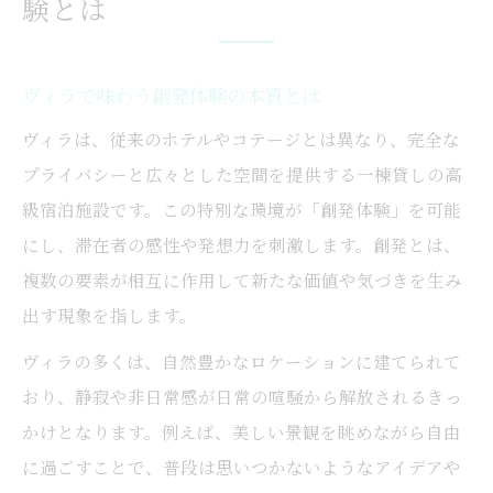
験とは
ヴィラ特有の贅沢が生む非日常体験
ヴィラの洗練された空間が叶える癒やし
プライバシー重視のヴィラで贅沢な時間
ヴィラで味わう創発体験の本質とは
高級ヴィラが演出する特別な休日の魅力
ヴィラは、従来のホテルやコテージとは異なり、完全な
ヴィラ滞在でしか得られない上質な寛ぎ
プライバシーと広々とした空間を提供する一棟貸しの高
創発空間として楽しむヴィラの選び方
級宿泊施設です。この特別な環境が「創発体験」を可能
にし、滞在者の感性や発想力を刺激します。創発とは、
創発体験を最大化するヴィラの選定基準
複数の要素が相互に作用して新たな価値や気づきを生み
目的別に選ぶヴィラの創発空間の特徴
出す現象を指します。
ヴィラ選びで重視すべき創発的要素
ヴィラの多くは、自然豊かなロケーションに建てられて
家族や仲間で楽しむヴィラ選択のヒント
おり、静寂や非日常感が日常の喧騒から解放されるきっ
ヴィラ選びに役立つ創発的な視点とは
かけとなります。例えば、美しい景観を眺めながら自由
ヴィラの歴史が教える高級滞在の価値
に過ごすことで、普段は思いつかないようなアイデアや
ヴィラの歴史が示す上質な滞在体験