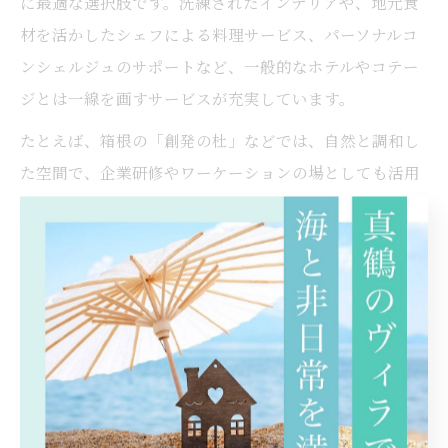
に最適な選択肢です。洗練されたインテリアや、地元食
材を活かしたシェフによる料理サービス、パーソナルコ
ンシェルジュのサポートなど、一般的なホテルやコテー
ジとは一線を画すサービスが充実しています。
たとえば、箱根の「創発の杜」などでは、自然と調和し
た空間で、企業研修やワーケーションの場としても活用
されています。
利用者からは「非日常の空間で新しい発想が生まれた」
「グループ全員が満足できる特別な休日になった」な
ど、満足度の高い評価が寄せられています。
特別な休日を過ごしたい方には、高級ヴィラの選択が理
想的です。
ヴィラ滞在でしか得られない上質な寛ぎ