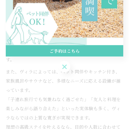
ヴィラ滞在の最大の魅力は、上質な寛ぎと自由度の高さ
にあります。自宅のような居心地と、非日常のラグジュ
アリーが両立する空間は、他では味わえない特別なもの
です。
滞在者は、好きな時間に食事をしたり、自然の中で読書
や散策を楽しんだりと、思い思いの過ごし方ができま
ご予約はこちら
す。
ご予約はこちら
また、ヴィラによっては、ペット同伴やキッチン付き、
家族風呂やサウナなど、多様なニーズに応える設備が揃
っています。
「子連れ旅行でも気兼ねなく過ごせた」「友人と料理を
楽しみながら語り合えた」といった実体験も多く、ヴィ
ラならではの上質な寛ぎが実現できます。
理想の高級ステイを叶えるなら、目的や人数に合わせて