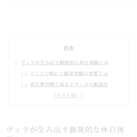
目次
ヴィラが生み出す創発的な休日体験とは
ヴィラで味わう創発体験の本質とは
非日常空間で高まるヴィラの創造性
ヴィラ滞在が生む新しい発見と閃き
プライベートなヴィラで心解き放つ休日
ヴィラがもたらす刺激的なひとときの魅力
ヴィラが生み出す創発的な休日体
贅沢ヴィラで味わう非日常の魅力を発見